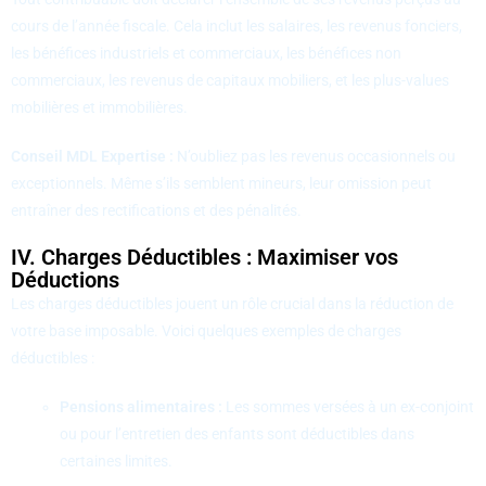
cours de l’année fiscale. Cela inclut les salaires, les revenus fonciers,
les bénéfices industriels et commerciaux, les bénéfices non
commerciaux, les revenus de capitaux mobiliers, et les plus-values
mobilières et immobilières.
Conseil MDL Expertise :
N’oubliez pas les revenus occasionnels ou
exceptionnels. Même s’ils semblent mineurs, leur omission peut
entraîner des rectifications et des pénalités.
IV. Charges Déductibles : Maximiser vos
Déductions
Les charges déductibles jouent un rôle crucial dans la réduction de
votre base imposable. Voici quelques exemples de charges
déductibles :
Pensions alimentaires :
Les sommes versées à un ex-conjoint
ou pour l’entretien des enfants sont déductibles dans
certaines limites.