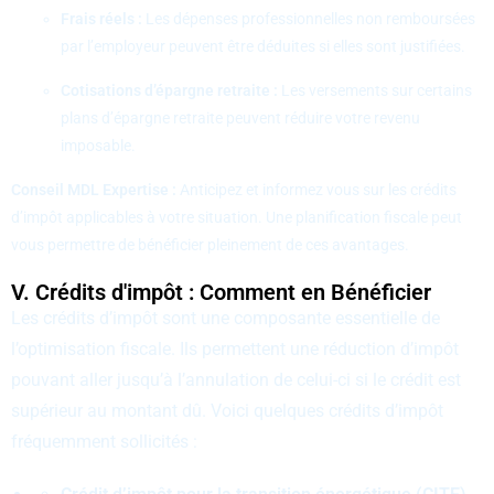
Frais réels :
Les dépenses professionnelles non remboursées
par l’employeur peuvent être déduites si elles sont justifiées.
Cotisations d’épargne retraite :
Les versements sur certains
plans d’épargne retraite peuvent réduire votre revenu
imposable.
Conseil MDL Expertise :
Anticipez et informez vous sur les crédits
d’impôt applicables à votre situation. Une planification fiscale peut
vous permettre de bénéficier pleinement de ces avantages.
V. Crédits d'impôt : Comment en Bénéficier
Les crédits d’impôt sont une composante essentielle de
l’optimisation fiscale. Ils permettent une réduction d’impôt
pouvant aller jusqu’à l’annulation de celui-ci si le crédit est
supérieur au montant dû. Voici quelques crédits d’impôt
fréquemment sollicités :