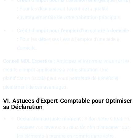
Crédit d’impôt pour la transition énergétique (CITE)
:
Pour les dépenses en faveur de la qualité
environnementale de votre habitation principale.
Crédit d’impôt pour l’emploi d’un salarié à domicile
:
Pour les dépenses liées à l’emploi d’une aide à
domicile.
Conseil MDL Expertise :
Anticipez et informez vous sur les
crédits d’impôt applicables à votre situation. Une
planification fiscale peut vous permettre de bénéficier
pleinement de ces avantages.
VI. Astuces d'Expert-Comptable pour Optimiser
sa Déclaration
Déclaration au juste moment :
Selon votre situation,
déclarer vos revenus au plus tôt afin d’anticiper tous
les éléments à prendre en compte dans votre