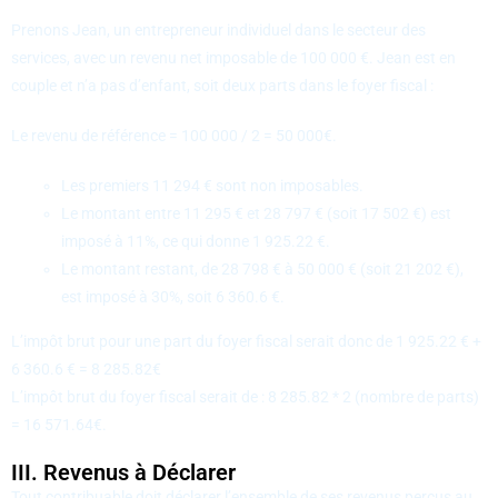
Prenons Jean, un entrepreneur individuel dans le secteur des
services, avec un revenu net imposable de 100 000 €. Jean est en
couple et n’a pas d’enfant, soit deux parts dans le foyer fiscal :
Le revenu de référence = 100 000 / 2 = 50 000€.
Les premiers 11 294 € sont non imposables.
Le montant entre 11 295 € et 28 797 € (soit 17 502 €) est
imposé à 11%, ce qui donne 1 925.22 €.
Le montant restant, de 28 798 € à 50 000 € (soit 21 202 €),
est imposé à 30%, soit 6 360.6 €.
L’impôt brut pour une part du foyer fiscal serait donc de 1 925.22 € +
6 360.6 € = 8 285.82€
L’impôt brut du foyer fiscal serait de : 8 285.82 * 2 (nombre de parts)
= 16 571.64€.
III. Revenus à Déclarer
Tout contribuable doit déclarer l’ensemble de ses revenus perçus au