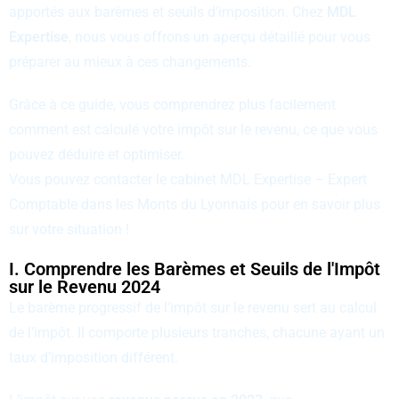
apportés aux barèmes et seuils d’imposition. Chez
MDL
Expertise
, nous vous offrons un aperçu détaillé pour vous
préparer au mieux à ces changements.
Grâce à ce guide, vous comprendrez plus facilement
comment est calculé votre impôt sur le revenu, ce que vous
pouvez déduire et optimiser.
Vous pouvez contacter le cabinet MDL Expertise – Expert
Comptable dans les Monts du Lyonnais pour en savoir plus
sur votre situation !
I. Comprendre les Barèmes et Seuils de l'Impôt
sur le Revenu 2024
Le barème progressif de l’impôt sur le revenu sert au calcul
de l’impôt. Il comporte plusieurs tranches, chacune ayant un
taux d’imposition différent.