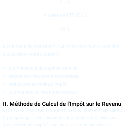
41 %
Au delà de 177 106 €
45 %
Le montant de votre impôt sur le revenu à payer peut-être
ajusté selon votre situation :
plafonnement du quotient familial,
décote pour les revenus modestes,
réductions et crédits d’impôt,
contribution sur les hauts revenus.
II. Méthode de Calcul de l'Impôt sur le Revenu
Le calcul de l’impôt sur le revenu est basé sur le revenu imposable du
foyer, après application des différents abattements et déductions.
Voici un exemple simplifié pour une meilleure compréhension :