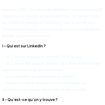
Lancé en 2002, LinkedIn s’est rapidement imposé comme LE
réseau social mondial des professionnels. En janvier 2024,
un milliard de personnes l’utilisaient dans le monde dont
29 millions en France. L’occasion, en 4 questions, de refaire
le point sur cette plate-forme.
I - Qui est sur LinkedIn ?
– 60 % de ses utilisateurs ont entre 25 et 34 ans ;
– on y trouve des salariés désireux de mettre en lumière leur
expertise au profit de leur employeur ;
– des personnes qui recherchent un emploi ;
– des entreprises et des professionnels libéraux qui
communiquent sur leur savoir-faire et leur actualité.
II - Qu’est-ce qu’on y trouve ?