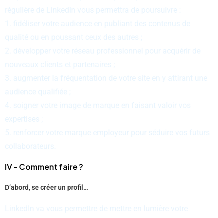
régulière de LinkedIn vous permettra de poursuivre :
1. fidéliser votre audience en publiant des contenus de
qualité ou en poussant ceux des autres ;
2. développer votre réseau professionnel pour acquérir de
nouveaux clients et partenaires ;
3. augmenter la fréquentation de votre site en y attirant une
audience qualifiée ;
4. soigner votre image de marque en faisant valoir vos
expertises ;
5. renforcer votre marque employeur pour séduire vos futurs
collaborateurs.
IV - Comment faire ?
D’abord, se créer un profil…
LinkedIn va vous permettre de mettre en lumière votre