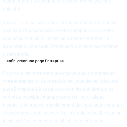
restant attentif à l’adéquation de leurs profils avec vos
objectifs.
À savoir : vos collaborateurs et vos partenaires seront les
meilleurs ambassadeurs de votre entreprise ou de votre
cabinet sur LinkedIn. Invitez-les à suivre votre Profil, à
s’abonner à votre page Entreprise et à relayer les contenus
qu’elle abrite.
… enfin, créer une page Entreprise
Pour travailler votre marque employeur et la notoriété de
votre entreprise ou de votre cabinet, vous devrez créer une
page Entreprise. Là aussi, cette dernière doit être la plus
complète possible (champs complets, logo, valeurs,
histoire…) et proposer régulièrement des nouveaux contenus.
Vous pourrez y publier vos offres d’emploi et inviter ceux qui
la visitent à se connecter au site de votre entreprise.