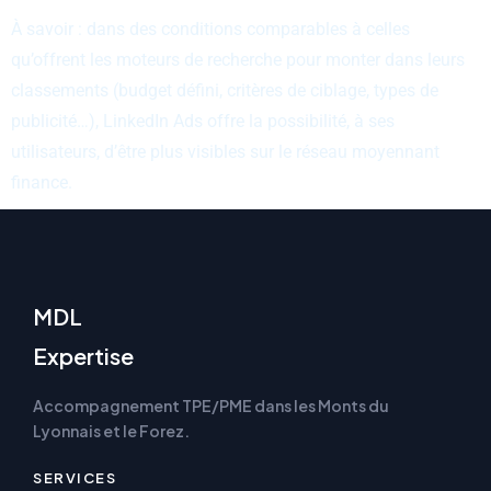
À savoir : dans des conditions comparables à celles
qu’offrent les moteurs de recherche pour monter dans leurs
classements (budget défini, critères de ciblage, types de
publicité…), LinkedIn Ads offre la possibilité, à ses
utilisateurs, d’être plus visibles sur le réseau moyennant
finance.
MDL
Expertise
Accompagnement TPE/PME dans les Monts du
Lyonnais et le Forez.
SERVICES