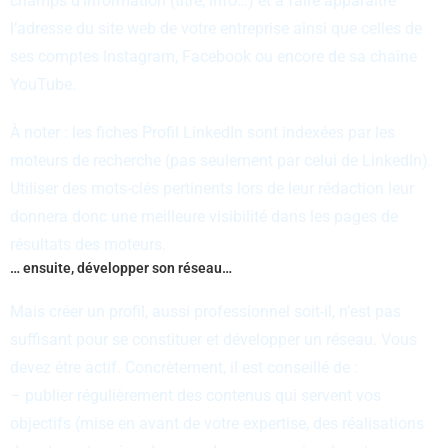
champs d’information (titre, info…) et à faire apparaître
l’adresse du site web de votre entreprise ainsi que celles de
ses comptes Instagram, Facebook ou encore de sa chaîne
YouTube.
À noter : les fiches Profil LinkedIn sont indexées par les
moteurs de recherche (pas seulement par celui de LinkedIn).
Utiliser des mots-clés pertinents lors de leur rédaction leur
donnera donc une meilleure visibilité dans les pages de
résultats des moteurs.
… ensuite, développer son réseau…
Mais créer un profil, aussi professionnel soit-il, n’est pas
suffisant pour se constituer et développer un réseau. Vous
devez être actif. Concrètement, il est conseillé de :
– publier régulièrement des contenus qui servent vos
objectifs (mise en avant de votre expertise, des réalisations