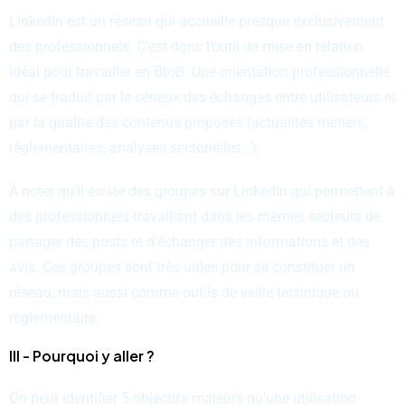
LinkedIn est un réseau qui accueille presque exclusivement
des professionnels. C’est donc l’outil de mise en relation
idéal pour travailler en BtoB. Une orientation professionnelle
qui se traduit par le sérieux des échanges entre utilisateurs et
par la qualité des contenus proposés (actualités métiers,
règlementaires, analyses sectorielles…).
À noter qu’il existe des groupes sur LinkedIn qui permettent à
des professionnels travaillant dans les mêmes secteurs de
partager des posts et d’échanger des informations et des
avis. Ces groupes sont très utiles pour se constituer un
réseau, mais aussi comme outils de veille technique ou
règlementaire.
III - Pourquoi y aller ?
On peut identifier 5 objectifs majeurs qu’une utilisation