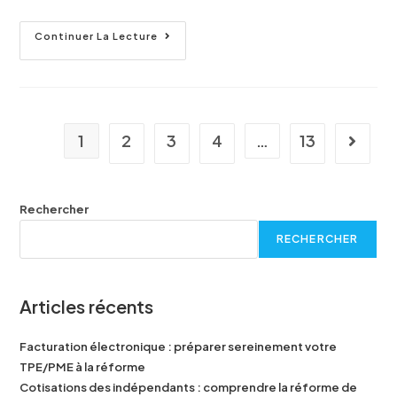
Continuer La Lecture
1
2
3
4
…
13
Rechercher
RECHERCHER
Articles récents
Facturation électronique : préparer sereinement votre
TPE/PME à la réforme
Cotisations des indépendants : comprendre la réforme de