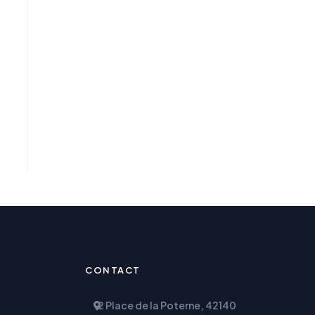
CONTACT
2 Place de la Poterne, 42140