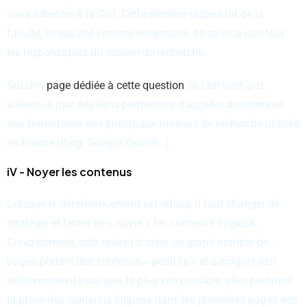
vous adresser à la Cnil. Cette dernière disposant de la
faculté, lorsqu’elle l’estime nécessaire, de saisir à son tour
les responsables du moteur de recherche.
Sur une
page dédiée à cette question
, la Cnil tient, par
ailleurs, à jour des liens permettant d’accéder directement
aux formulaires des principaux moteurs de recherche utilisés
en France (Bing, Google, Qwant…).
iV - Noyer les contenus
Lorsque le déréférencement est refusé, il faut changer de
stratégie et tenter de « noyer » les contenus litigieux.
Concrètement, cela revient à créer un grand nombre de
pages portant des contenus « positifs » et à soigner leur
référencement pour que, le plus vite possible, elles prennent
la place des contenus litigieux dans les premières pages des