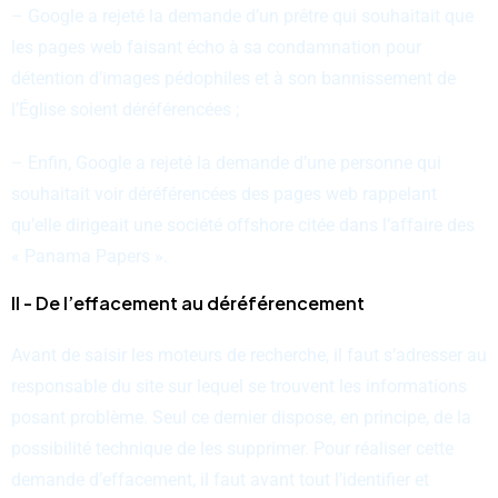
– Google a rejeté la demande d’un prêtre qui souhaitait que
les pages web faisant écho à sa condamnation pour
détention d’images pédophiles et à son bannissement de
l’Église soient déréférencées ;
– Enfin, Google a rejeté la demande d’une personne qui
souhaitait voir déréférencées des pages web rappelant
qu’elle dirigeait une société offshore citée dans l’affaire des
« Panama Papers ».
II - De l’effacement au déréférencement
Avant de saisir les moteurs de recherche, il faut s’adresser au
responsable du site sur lequel se trouvent les informations
posant problème. Seul ce dernier dispose, en principe, de la
possibilité technique de les supprimer. Pour réaliser cette
demande d’effacement, il faut avant tout l’identifier et