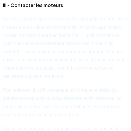
III - Contacter les moteurs
Ce n’est qu’après avoir effectué cette démarche (même si elle
n’a pas abouti : absence de réponse, refus de suppression,
dossier en cours d’examen par la Cnil…) qu’il convient de
saisir les services de déréférencement des moteurs de
recherche. Ces derniers ne pourront pas supprimer lesdites
pages, mais ils pourront en limiter la visibilité en les faisant
disparaître des pages des résultats de toute recherche
réalisée en utilisant votre nom.
Pratiquement, il suffit de remplir un formulaire dédié, d’y
joindre une copie de sa pièce d’identité et d’y présenter les
motifs de sa demande. Tout demandeur est tenu informé
des suites données à sa réclamation.
Si elle est rejetée, une fois encore, vous avez la possibilité de