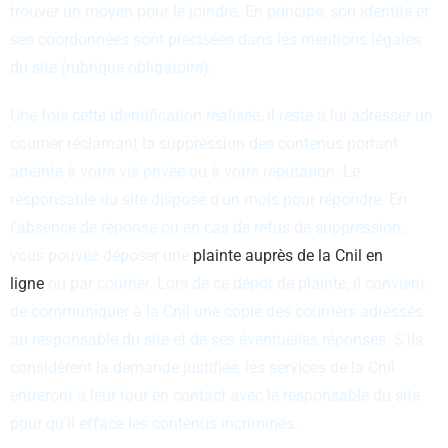
trouver un moyen pour le joindre. En principe, son identité et
ses coordonnées sont précisées dans les mentions légales
du site (rubrique obligatoire).
Une fois cette identification réalisée, il reste à lui adresser un
courrier réclamant la suppression des contenus portant
atteinte à votre vie privée ou à votre réputation. Le
responsable du site dispose d’un mois pour répondre. En
l’absence de réponse ou en cas de refus de suppression,
vous pouvez déposer une
plainte auprès de la Cnil en
ligne
ou par courrier. Lors de ce dépôt de plainte, il convient
de communiquer à la Cnil une copie des courriers adressés
au responsable du site et de ses éventuelles réponses. S’ils
considèrent la demande justifiée, les services de la Cnil
entreront à leur tour en contact avec le responsable du site
pour qu’il efface les contenus incriminés.