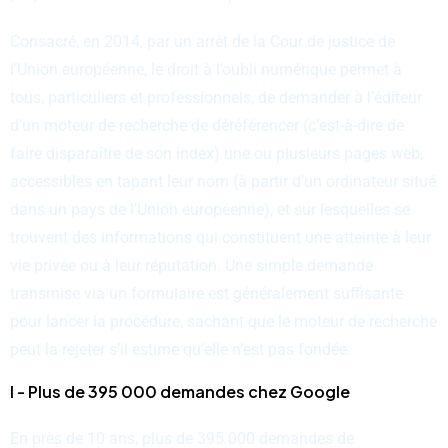
Consacré, en 2014, par un arrêt de la Cour de justice de
l’Union européenne, le droit à l’oubli numérique permet à
tous, particuliers et professionnels, de demander à l’éditeur
d’un moteur de recherche de déréférencer (c’est-à-dire de
faire disparaître de son index) une ou plusieurs pages web,
accessibles en tapant leur nom (à partir d’un ordinateur situé
dans un pays de l’Union européenne), et sur lesquelles se
trouvent des informations qui constituent une atteinte à leur
vie privée ou à leur réputation. Une simple demande
transmise via un formulaire est généralement suffisante
pour lancer la procédure, sachant que le moteur de recherche
peut la rejeter s’il estime qu’elle n’est pas fondée.
I - Plus de 395 000 demandes chez Google
En près de 10 ans, plus de 395 000 demandes de