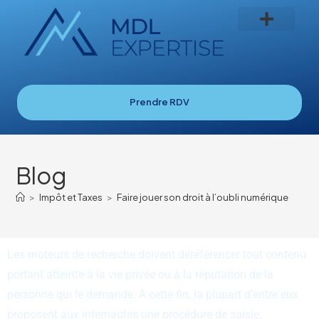
Prendre RDV
Blog
>
Impôt et Taxes
>
Faire jouer son droit à l’oubli numérique
Les moteurs de recherche doivent déréférencer tout contenu
portant atteinte à la vie privée ou à la réputation de la
personne qui le demande. À cette fin, la plupart d’entre eux
proposent aux internautes une procédure de saisie.