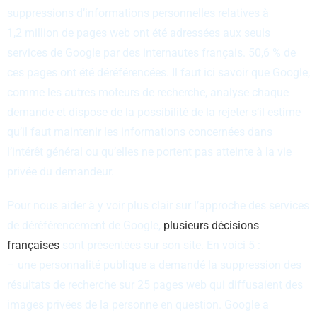
suppressions d’informations personnelles relatives à
1,2 million de pages web ont été adressées aux seuls
services de Google par des internautes français. 50,6 % de
ces pages ont été déréférencées. Il faut ici savoir que Google,
comme les autres moteurs de recherche, analyse chaque
demande et dispose de la possibilité de la rejeter s’il estime
qu’il faut maintenir les informations concernées dans
l’intérêt général ou qu’elles ne portent pas atteinte à la vie
privée du demandeur.
Pour nous aider à y voir plus clair sur l’approche des services
de déréférencement de Google,
plusieurs décisions
françaises
sont présentées sur son site. En voici 5 :
– une personnalité publique a demandé la suppression des
résultats de recherche sur 25 pages web qui diffusaient des
images privées de la personne en question. Google a